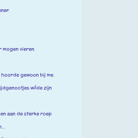
ner.
ar mogen vieren.
et hoorde gewoon bij me.
ijdgenootjes wilde zijn
.
eden aan de sterke roep
...