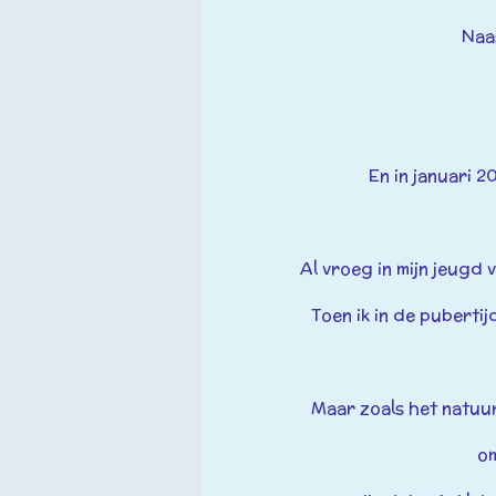
Naa
En i
n januari 2
Al vroeg in mijn jeugd 
Toen ik in de pubertij
Maar
zoals het natuur
om