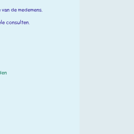
e van de medemens.
le consulten.
den