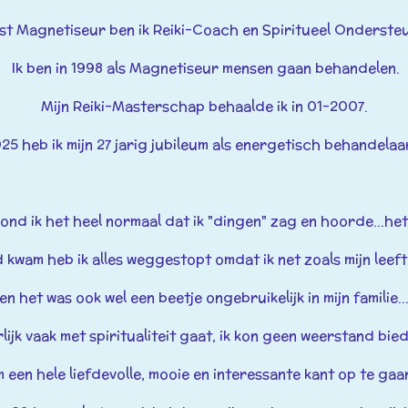
st Magnetiseur ben ik Reiki-Coach en Spiritueel Ondersteu
Ik ben in 1998 als Magnetiseur mensen gaan behandelen.
Mijn Reiki-Masterschap behaalde ik in 01-2007.
025 heb ik mijn 27 jarig jubileum als energetisch behandela
vond ik het heel normaal dat ik "dingen" zag en hoorde...h
d kwam heb ik alles weggestopt omdat ik net zoals mijn leeft
en het was ook wel een beetje ongebruikelijk in mijn familie..
lijk vaak met spiritualiteit gaat, ik kon geen weerstand bi
 een hele
liefdevolle, mooie en interessante kant op te gaan