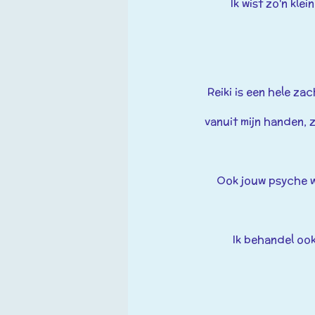
Ik wist zo'n kle
Reiki is een hele za
vanuit mijn handen,
z
Ook jouw psyche w
Ik behandel oo