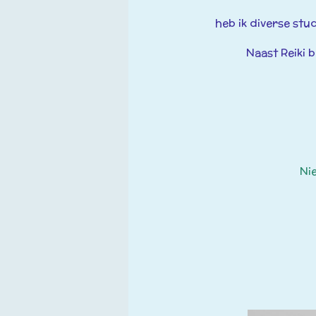
heb ik diverse
stud
Naast Reiki 
Ni