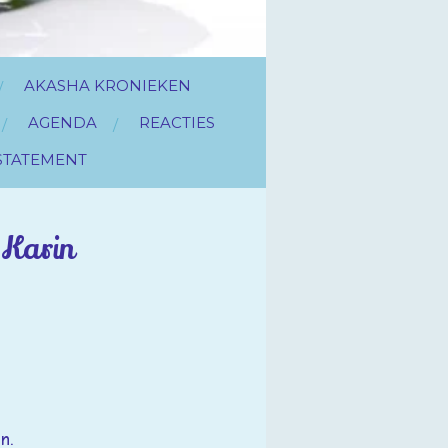
AKASHA KRONIEKEN
AGENDA
REACTIES
STATEMENT
 Karin
n.