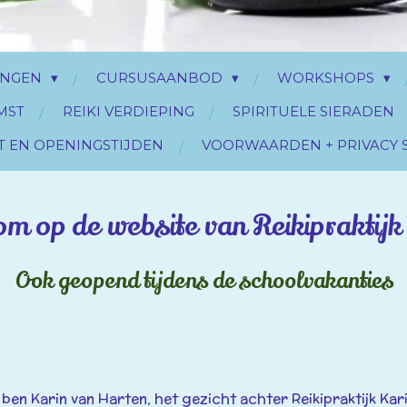
INGEN
CURSUSAANBOD
WORKSHOPS
MST
REIKI VERDIEPING
SPIRITUELE SIERADEN
T EN OPENINGSTIJDEN
VOORWAARDEN + PRIVACY 
m op de website van Reikipraktijk
Ook geopend tijdens de schoolvakanties
k ben Karin van Harten, het gezicht achter Reikipraktijk Kari