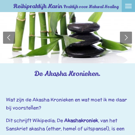
Reikipraktijk Karin
Praktijk voor Natural Healing
Ga
direct
naar
de
hoofdinhoud
De Akasha Kronieken.
Wat zijn de Akasha Kronieken en wat moet ik me daar
bij voorstellen?
Dit schrijft Wikipedia; De
Akashakroniek
, van het
Sanskriet akasha (ether, hemel of uitspansel), is een